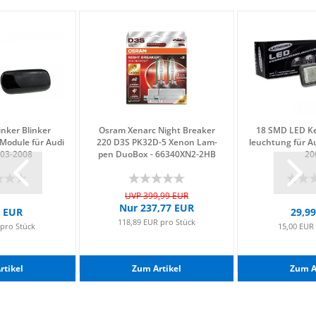
in­ker Blin­ker
Osram Xe­n­arc Night Brea­ker
18 SMD LED Ken
o­du­le für Audi
220 D3S PK32D-​​5 Xenon Lam­
leuch­tung für Au
03-​2008
pen Duo­Box - 66340XN2-​​2HB
20
UVP 399,99 EUR
Nur 237,77 EUR
9 EUR
29,9
118,89 EUR pro Stück
 pro Stück
15,00 EUR
­ti­kel
Zum Ar­ti­kel
Zum Ar