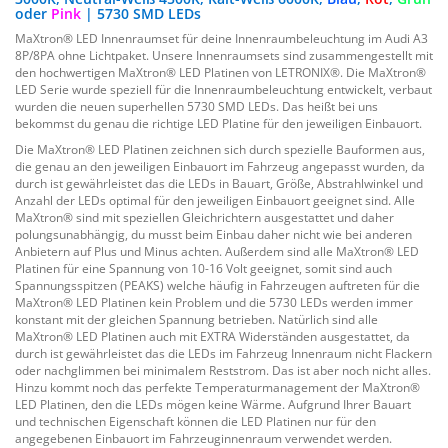
oder
Pink
| 5730 SMD LEDs
MaXtron® LED Innenraumset für deine Innenraumbeleuchtung im Audi A3
8P/8PA ohne Lichtpaket. Unsere Innenraumsets sind zusammengestellt mit
den hochwertigen MaXtron® LED Platinen von LETRONIX®. Die MaXtron®
LED Serie wurde speziell für die Innenraumbeleuchtung entwickelt, verbaut
wurden die neuen superhellen 5730 SMD LEDs. Das heißt bei uns
bekommst du genau die richtige LED Platine für den jeweiligen Einbauort.
Die MaXtron® LED Platinen zeichnen sich durch spezielle Bauformen aus,
die genau an den jeweiligen Einbauort im Fahrzeug angepasst wurden, da
durch ist gewährleistet das die LEDs in Bauart, Größe, Abstrahlwinkel und
Anzahl der LEDs optimal für den jeweiligen Einbauort geeignet sind. Alle
MaXtron® sind mit speziellen Gleichrichtern ausgestattet und daher
polungsunabhängig, du musst beim Einbau daher nicht wie bei anderen
Anbietern auf Plus und Minus achten. Außerdem sind alle MaXtron® LED
Platinen für eine Spannung von 10-16 Volt geeignet, somit sind auch
Spannungsspitzen (PEAKS) welche häufig in Fahrzeugen auftreten für die
MaXtron® LED Platinen kein Problem und die 5730 LEDs werden immer
konstant mit der gleichen Spannung betrieben. Natürlich sind alle
MaXtron® LED Platinen auch mit EXTRA Widerständen ausgestattet, da
durch ist gewährleistet das die LEDs im Fahrzeug Innenraum nicht Flackern
oder nachglimmen bei minimalem Reststrom. Das ist aber noch nicht alles.
Hinzu kommt noch das perfekte Temperaturmanagement der MaXtron®
LED Platinen, den die LEDs mögen keine Wärme. Aufgrund Ihrer Bauart
und technischen Eigenschaft können die LED Platinen nur für den
angegebenen Einbauort im Fahrzeuginnenraum verwendet werden.