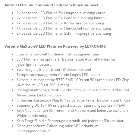
Anzahl LEDs und Einbauort in diesem Innenraumset:
2x passende LED Platine für Hauptbeleuchtung vorne
2x passende LED Platine für Fondbeleuchtung hinten
1x passende LED Platine für Kofferraumbeleuchtung
1x passende LED Platine für Handschuhfachbeleuchtung
2x passende LED Platine für Schminkspiegelbeleuchtung
Vorteile MaXtron® LED Platinen Powered by LETRONIX®:
Speziell entwickelt für deinen Fahrzeuginnenraum
LED Platinen mit optimaler Bauform und Abstrahlwinkel für
jeweiligen Einbauort
Stromregler, Gleichrichter, Widerstände und
Temperaturmanagment für ein langes LED Leben
Extrem leistungsstarke 5730 SMD LEDs mit 50 Lumen pro LED Chip
(4 verbaute LEDs = 200 Lumen)
Polungsunabhängig dank Gleichrichter, du musst nicht auf Plus und
Minus beim Einbau achten
Einfacher Austausch Plug & Play dank perfekter Bauform und Größe
Spannung DC 10-16V und geschützt vor Spannungsspitzen (PEAK)
Kein Nachleuchten (Glimmen) und Flackern und keine zusätzlichen
Widerstände nötig
Kein Eingriff in die Fahrzeugelektronik und jederzeit Rückbaubar
Ohne gesonderte Zulassung oder ABE erlaubt im
Fahrzeuginnenraum