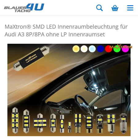
MaX­tron® SMD LED In­nen­raum­be­leuch­tung für
Audi A3 8P/8PA ohne LP In­nen­ra­um­set