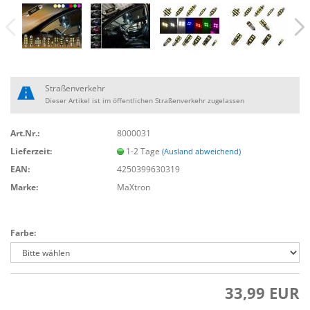
Straßenverkehr
Dieser Artikel ist im öffentlichen Straßenverkehr zugelassen
Art.Nr.:
8000031
Lieferzeit:
1-2 Tage
(Ausland abweichend)
EAN:
4250399630319
Marke:
MaXtron
Farbe:
33,99 EUR