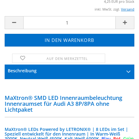
4,25 EUR pro Stück
inkl. MwSt. zzgl.
Versand
AUF DEN MERKZETTEL
FRAGE ZUM PRODUKT
Beschreibung
MaXtron® SMD LED Innenraumbeleuchtung
Innenraumset für Audi A3 8P/8PA ohne
Lichtpaket
MaXtron® LEDs Powered by LETRONIX® | 8 LEDs im Set |
Speziell entwickelt für den Innenraum | In Warm-Weiß
3000K, Neutral-Weiß 4500K, Kalt-Weiß 6000K,
Blau
,
Rot
,
Grün