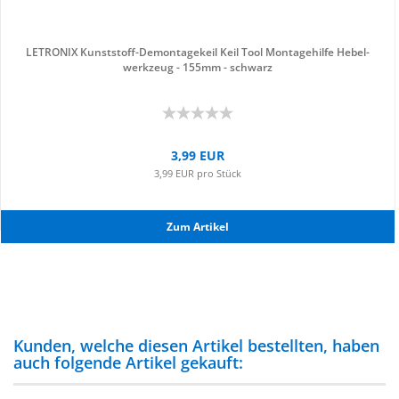
LE­TRO­NIX Kunststoff-​​De­mon­ta­ge­keil Keil Tool Mon­ta­ge­hil­fe He­bel­
werk­zeug - 155mm - schwarz
3,99 EUR
3,99 EUR pro Stück
Zum Ar­ti­kel
Kunden, welche diesen Artikel bestellten, haben
auch folgende Artikel gekauft: