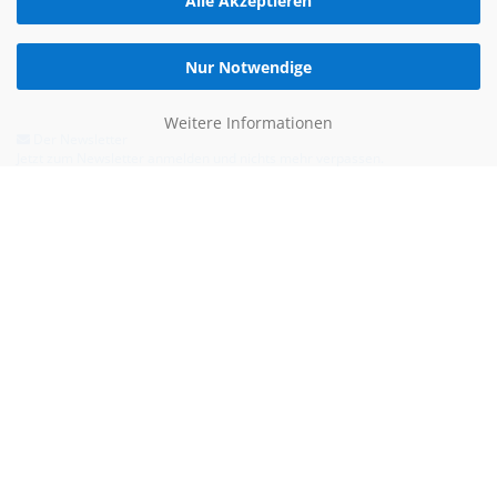
Alle Akzeptieren
Nur Notwendige
Weitere Informationen
Der Newsletter
Jetzt zum Newsletter anmelden und nichts mehr verpassen.
Hilfe & Kontakt
Email:
kontakt@blauertacho4u.de
Telefon:
+49 (0)21612478290
Kontaktformular
Bezahlen kannst du mit: