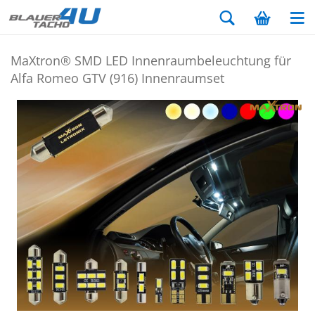
MaX­tron® SMD LED In­nen­raum­be­leuch­tung für
Alfa Romeo GTV (916) In­nen­ra­um­set