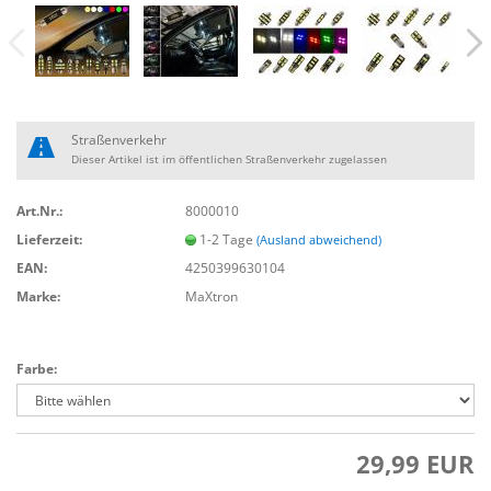
Straßenverkehr
Dieser Artikel ist im öffentlichen Straßenverkehr zugelassen
Art.Nr.:
8000010
Lieferzeit:
1-2 Tage
(Ausland abweichend)
EAN:
4250399630104
Marke:
MaXtron
Farbe:
29,99 EUR