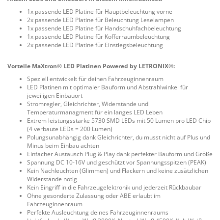
1x passende LED Platine für Hauptbeleuchtung vorne
2x passende LED Platine für Beleuchtung Leselampen
1x passende LED Platine für Handschuhfachbeleuchtung
1x passende LED Platine für Kofferraumbeleuchtung
2x passende LED Platine für Einstiegsbeleuchtung
Vorteile MaXtron® LED Platinen Powered by LETRONIX®:
Speziell entwickelt für deinen Fahrzeuginnenraum
LED Platinen mit optimaler Bauform und Abstrahlwinkel für
jeweiligen Einbauort
Stromregler, Gleichrichter, Widerstände und
Temperaturmanagment für ein langes LED Leben
Extrem leistungsstarke 5730 SMD LEDs mit 50 Lumen pro LED Chip
(4 verbaute LEDs = 200 Lumen)
Polungsunabhängig dank Gleichrichter, du musst nicht auf Plus und
Minus beim Einbau achten
Einfacher Austausch Plug & Play dank perfekter Bauform und Größe
Spannung DC 10-16V und geschützt vor Spannungsspitzen (PEAK)
Kein Nachleuchten (Glimmen) und Flackern und keine zusätzlichen
Widerstände nötig
Kein Eingriff in die Fahrzeugelektronik und jederzeit Rückbaubar
Ohne gesonderte Zulassung oder ABE erlaubt im
Fahrzeuginnenraum
Perfekte Ausleuchtung deines Fahrzeuginnenraums