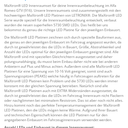
MaXtron® LED Innenraumset für deine Innenraumbeleuchtung im Alfa
Romeo GTV (916). Unsere Innenraumsets sind zusammengestellt mit den
hochwertigen MaXtron® LED Platinen von LETRONIX®. Die MaXtron® LED
Serie wurde speziell für die Innenraumbeleuchtung entwickelt, verbaut
wurden die neuen superhellen 5730 SMD LEDs. Das heißt bei uns
bekommst du genau die richtige LED Platine für den jeweiligen Einbauort.
Die MaXtron® LED Platinen zeichnen sich durch spezielle Bauformen aus,
die genau an den jeweiligen Einbauort im Fahrzeug angepasst wurden, da
durch ist gewährleistet das die LEDs in Bauart, Größe, Abstrahlwinkel und
Anzahl der LEDs optimal für den jeweiligen Einbauort geeignet sind. Alle
MaXtron® sind mit speziellen Gleichrichtern ausgestattet und daher
polungsunabhängig, du musst beim Einbau daher nicht wie bei anderen
Anbietern auf Plus und Minus achten. Außerdem sind alle MaXtron® LED
Platinen für eine Spannung von 10-16 Volt geeignet, somit sind auch
Spannungsspitzen (PEAKS) welche häufig in Fahrzeugen auftreten für die
MaXtron® LED Platinen kein Problem und die 5730 LEDs werden immer
konstant mit der gleichen Spannung betrieben. Natürlich sind alle
MaXtron® LED Platinen auch mit EXTRA Widerständen ausgestattet, da
durch ist gewährleistet das die LEDs im Fahrzeug Innenraum nicht Flackern
oder nachglimmen bei minimalem Reststrom. Das ist aber noch nicht alles.
Hinzu kommt noch das perfekte Temperaturmanagement der MaXtron®
LED Platinen, den die LEDs mögen keine Wärme. Aufgrund Ihrer Bauart
und technischen Eigenschaft können die LED Platinen nur für den
angegebenen Einbauort im Fahrzeuginnenraum verwendet werden.
Anzahl LEDs und Einbauort in diesem Innenraumset: