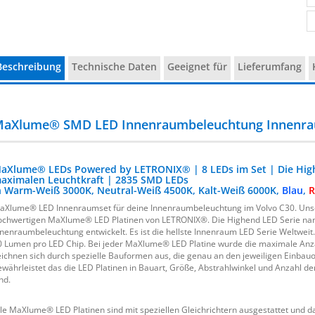
Beschreibung
Technische Daten
Geeignet für
Lieferumfang
aXlume® SMD LED Innenraumbeleuchtung Innenrau
aXlume® LEDs Powered by LETRONIX® | 8 LEDs im Set | Die High
aximalen Leuchtkraft | 2835 SMD LEDs
n Warm-Weiß 3000K, Neutral-Weiß 4500K, Kalt-Weiß 6000K,
Blau
,
R
aXlume® LED Innenraumset für deine Innenraumbeleuchtung im Volvo C30. Uns
ochwertigen MaXlume® LED Platinen von LETRONIX®. Die Highend LED Serie name
nnenraumbeleuchtung entwickelt. Es ist die hellste Innenraum LED Serie Weltwei
0 Lumen pro LED Chip. Bei jeder MaXlume® LED Platine wurde die maximale Anz
eichnen sich durch spezielle Bauformen aus, die genau an den jeweiligen Einbau
ewährleistet das die LED Platinen in Bauart, Größe, Abstrahlwinkel und Anzahl de
nd.
lle MaXlume® LED Platinen sind mit speziellen Gleichrichtern ausgestattet und 