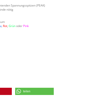
retenden Spannungsspitzen (PEAK)
ände nötig
raum
u
,
Rot
,
Grün
oder
Pink
teilen