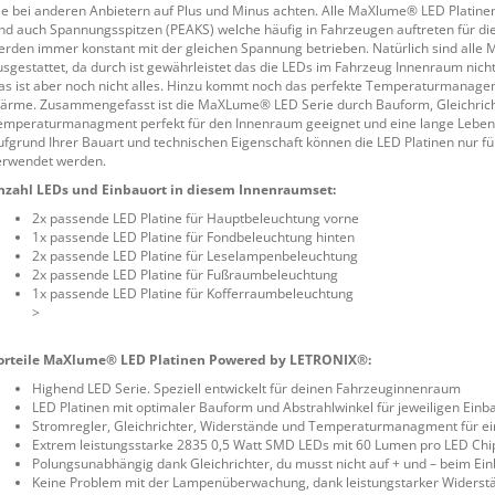
ie bei anderen Anbietern auf Plus und Minus achten. Alle MaXlume® LED Platinen 
ind auch Spannungsspitzen (PEAKS) welche häufig in Fahrzeugen auftreten für 
erden immer konstant mit der gleichen Spannung betrieben. Natürlich sind all
usgestattet, da durch ist gewährleistet das die LEDs im Fahrzeug Innenraum ni
as ist aber noch nicht alles. Hinzu kommt noch das perfekte Temperaturmana
ärme. Zusammengefasst ist die MaXLume® LED Serie durch Bauform, Gleichricht
emperaturmanagment perfekt für den Innenraum geeignet und eine lange Lebensd
ufgrund Ihrer Bauart und technischen Eigenschaft können die LED Platinen nur
erwendet werden.
nzahl LEDs und Einbauort in diesem Innenraumset:
2x passende LED Platine für Hauptbeleuchtung vorne
1x passende LED Platine für Fondbeleuchtung hinten
2x passende LED Platine für Leselampenbeleuchtung
2x passende LED Platine für Fußraumbeleuchtung
1x passende LED Platine für Kofferraumbeleuchtung
>
orteile MaXlume® LED Platinen Powered by LETRONIX®:
Highend LED Serie. Speziell entwickelt für deinen Fahrzeuginnenraum
LED Platinen mit optimaler Bauform und Abstrahlwinkel für jeweiligen Einb
Stromregler, Gleichrichter, Widerstände und Temperaturmanagment für ei
Extrem leistungsstarke 2835 0,5 Watt SMD LEDs mit 60 Lumen pro LED Chi
Polungsunabhängig dank Gleichrichter, du musst nicht auf + und – beim Ei
Keine Problem mit der Lampenüberwachung, dank leistungstarker Widerst