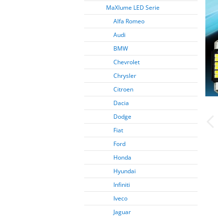
MaXlume LED Serie
Alfa Romeo
Audi
BMW
Chevrolet
Chrysler
Citroen
Dacia
Dodge
Fiat
Ford
Honda
Hyundai
Infiniti
Iveco
Jaguar