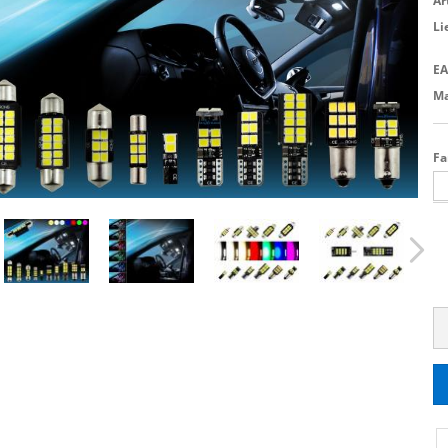
Ar
Li
EA
Ma
Fa