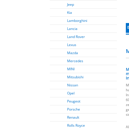
Jeep
Kia
Lamborghini
Lancia
Land Rover
Lexus
M
Mazda
Mercedes
MINI
M
m
Mitsubishi
I
Nissan
M
h
Opel
I
6
Peugeot
z
Porsche
g
si
Renault
Rolls Royce
A