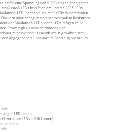
sind für eine Spannung von 9-30 Volt geeignet, somit
die MaXlume® LEDs kein Problem und die 2835 LEDs
e MaXlume® LED Platinen auch mit EXTRA Widerständen
cht Flackern oder nachglimmen bei minimalem Reststrom.
gement der MaXlume® LEDs, denn LEDs mögen keine
er, Stromregler, Lastwiderständen und
auer mit maximaler Leuchtkraft ist gewährleistet.
 für den angegebenen Einbauort im Fahrzeuginnenraum
auort
n langes LED Leben
p (4 verbaute LEDs = 240 Lumen)
nbau achten
ände