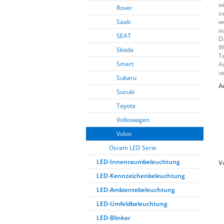
w
Rover
s
Saab
w
a
SEAT
D
W
Skoda
T
Smart
A
v
Subaru
A
Suzuki
Toyota
Volkswagen
Volvo
Osram LED Serie
LED-Innenraumbeleuchtung
V
LED-Kennzeichenbeleuchtung
LED-Ambientebeleuchtung
LED-Umfeldbeleuchtung
LED-Blinker