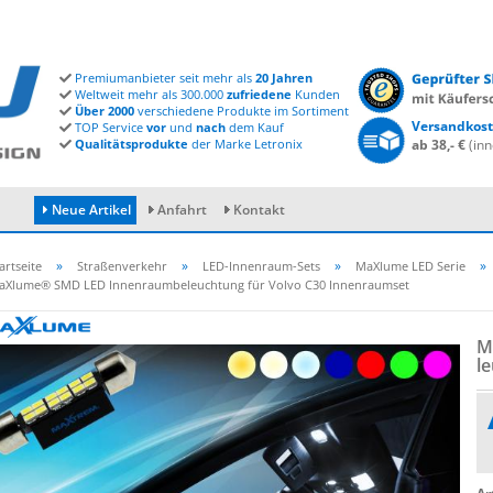
Premiumanbieter seit mehr als
20 Jahren
Weltweit mehr als 300.000
zufriedene
Kunden
Über 2000
verschiedene Produkte im Sortiment
Versandkost
TOP Service
vor
und
nach
dem Kauf
Qualitätsprodukte
der Marke Letronix
ab 38,- €
(inn
Neue Artikel
Anfahrt
Kontakt
»
»
»
»
artseite
Straßenverkehr
LED-Innenraum-Sets
MaXlume LED Serie
aXlume® SMD LED Innenraumbeleuchtung für Volvo C30 Innenraumset
Konto erstellen
M
Passwort vergessen?
le