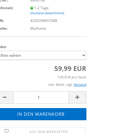
t.Nr.:
8002708
eferzeit:
1-2 Tage
(Ausland abweichend)
N:
4250399657088
rke:
MaXlume
rbe:
59,99 EUR
7,50 EUR pro Stück
inkl. MwSt. zzgl.
Versand
AUF DEN MERKZETTEL