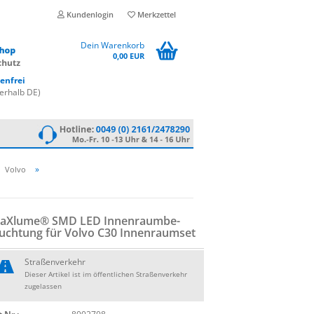
Kundenlogin
Merkzettel
Dein Warenkorb
0,00 EUR
enfrei
erhalb DE)
»
Volvo
aXlu­me® SMD LED In­nen­raum­be­
uch­tung für Volvo C30 In­nen­ra­um­set
Straßenverkehr
Dieser Artikel ist im öffentlichen Straßenverkehr
zugelassen