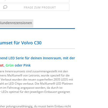
FRAGE ZUM PRODUKT
Kundenrezensionen
mset für Volvo C30
end LED Serie für deinen Innenraum, mit der
ot
,
Grün
oder Pink
ere Innenraumsets sind zusammengestellt mit den
ns MaXlume® von Letronix, wurde speziell für die
t. Verbaut wurden die neuen superhellen 2835 LEDS mit
ahl an LED Chips verbaut. Die MaXlume® LED Platinen
ort im Fahrzeug angepasst worden, da durch ist
r LEDs optimal für den jeweiligen Einbauort geeignet
daher polungsunabhängig, du musst beim Einbau nicht