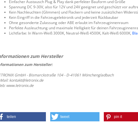
Einfacher Austausch Plug & Play dank perfekter Bauform und Größe
Spannung DC 9-30V, also für 12V und 24V geeignet und geschützt vor auft
Kein Nachleuchten (Glimmen) und Flackern und keine zusätzlichen Widerst
Kein Eingriff in die Fahrzeugelektronik und jederzeit Rückbaubar
Ohne gesonderte Zulassung oder ABE erlaubt im Fahrzeuginnenraum
Perfekte Ausleuchtung und maximale Helligkeit für deinen Fahrzeuginnen
Lichtfarbe: In Warm-Weiß 3000K, Neutral-Weiß 4500K, Kalt-Weiß 6000K,
Bla
nformationen zum Hersteller:
ETRONIX GmbH - Bismarckstraße 104 - D-41061 Mönchengladbach
-Mail: kontakt@letronix.de
eb: www.letronix.de
teilen
tweet
pin it