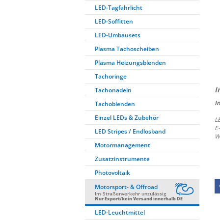
LED-Tagfahrlicht
LED-Soffitten
LED-Umbausets
Plasma Tachoscheiben
Plasma Heizungsblenden
Tachoringe
Tachonadeln
I
Tachoblenden
Einzel LEDs & Zubehör
L
E
LED Stripes / Endlosband
W
Motormanagement
Zusatzinstrumente
Photovoltaik
Motorsport- & Offroad
Im Straßenverkehr unzulässig
Nur Export/kein Versand innerhalb DE
LED-Leuchtmittel