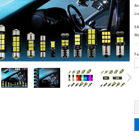
Ar
Li
EA
Ma
Fa