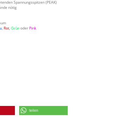
retenden Spannungsspitzen (PEAK)
ände nötig
raum
u
,
Rot
,
Grün
oder
Pink
teilen