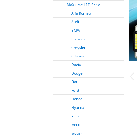
MaXlume LED Serie
Alfa Romeo
Audi
BMW
Chevrolet
Chrysler
Citroen
Dacia
Dodge
Fiat
Ford
Honda
Hyundai
Infiniti
Iveco
Jaguar