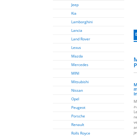
Jeep
Kia
Lamborghini
Lancia
Land Rover
Lexus
Mazda
M
P
Mercedes
MINI
Mitsubishi
M
m
Nissan
I
Opel
M
z
Peugeot
L
Porsche
n
v
Renault
a
j
Rolls Royce