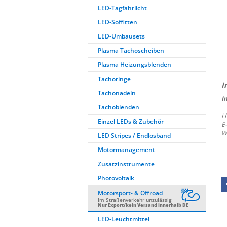
LED-Tagfahrlicht
LED-Soffitten
LED-Umbausets
Plasma Tachoscheiben
Plasma Heizungsblenden
Tachoringe
Tachonadeln
I
Tachoblenden
L
Einzel LEDs & Zubehör
E
W
LED Stripes / Endlosband
Motormanagement
Zusatzinstrumente
Photovoltaik
Motorsport- & Offroad
Im Straßenverkehr unzulässig
Nur Export/kein Versand innerhalb DE
LED-Leuchtmittel