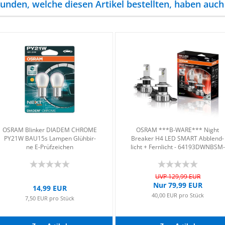
unden, welche diesen Artikel bestellten, haben auch 
OSRAM Blin­ker DIA­DEM CHRO­ME
OSRAM ***B-​WARE*** Night
PY21W BAU15s Lam­pen Glüh­bir­
Brea­ker H4 LED SMART Ab­blend­
ne E-​Prüf­zei­chen
licht + Fern­licht - 64193DWNBSM-​​
2HB
UVP 129,99 EUR
Nur 79,99 EUR
14,99 EUR
40,00 EUR pro Stück
7,50 EUR pro Stück