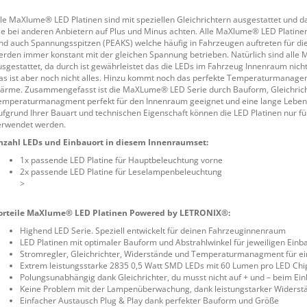
lle MaXlume® LED Platinen sind mit speziellen Gleichrichtern ausgestattet und 
ie bei anderen Anbietern auf Plus und Minus achten. Alle MaXlume® LED Platinen 
ind auch Spannungsspitzen (PEAKS) welche häufig in Fahrzeugen auftreten für 
erden immer konstant mit der gleichen Spannung betrieben. Natürlich sind all
usgestattet, da durch ist gewährleistet das die LEDs im Fahrzeug Innenraum ni
as ist aber noch nicht alles. Hinzu kommt noch das perfekte Temperaturmana
ärme. Zusammengefasst ist die MaXLume® LED Serie durch Bauform, Gleichricht
emperaturmanagment perfekt für den Innenraum geeignet und eine lange Lebensd
ufgrund Ihrer Bauart und technischen Eigenschaft können die LED Platinen nur
erwendet werden.
nzahl LEDs und Einbauort in diesem Innenraumset:
1x passende LED Platine für Hauptbeleuchtung vorne
2x passende LED Platine für Leselampenbeleuchtung
>
orteile MaXlume® LED Platinen Powered by LETRONIX®:
Highend LED Serie. Speziell entwickelt für deinen Fahrzeuginnenraum
LED Platinen mit optimaler Bauform und Abstrahlwinkel für jeweiligen Einb
Stromregler, Gleichrichter, Widerstände und Temperaturmanagment für ei
Extrem leistungsstarke 2835 0,5 Watt SMD LEDs mit 60 Lumen pro LED Chi
Polungsunabhängig dank Gleichrichter, du musst nicht auf + und – beim Ei
Keine Problem mit der Lampenüberwachung, dank leistungstarker Widerst
Einfacher Austausch Plug & Play dank perfekter Bauform und Größe