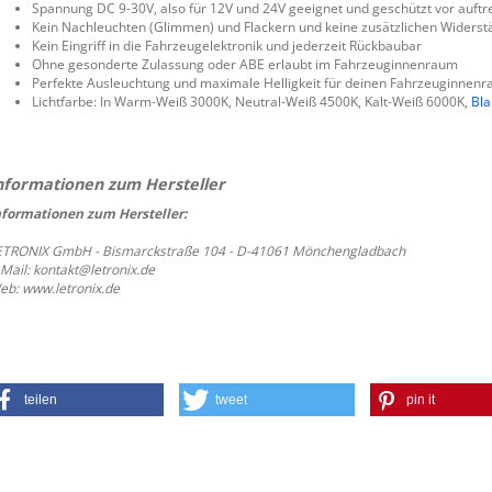
Spannung DC 9-30V, also für 12V und 24V geeignet und geschützt vor auft
Kein Nachleuchten (Glimmen) und Flackern und keine zusätzlichen Widerst
Kein Eingriff in die Fahrzeugelektronik und jederzeit Rückbaubar
Ohne gesonderte Zulassung oder ABE erlaubt im Fahrzeuginnenraum
Perfekte Ausleuchtung und maximale Helligkeit für deinen Fahrzeuginnen
Lichtfarbe: In Warm-Weiß 3000K, Neutral-Weiß 4500K, Kalt-Weiß 6000K,
Bla
nformationen zum Hersteller:
ETRONIX GmbH - Bismarckstraße 104 - D-41061 Mönchengladbach
-Mail: kontakt@letronix.de
eb: www.letronix.de
teilen
tweet
pin it