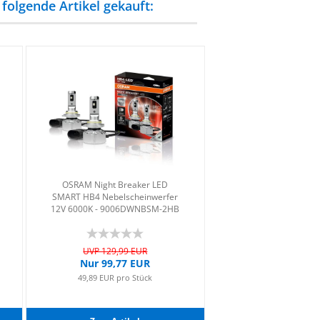
folgende Artikel gekauft:
OSRAM Night Brea­ker LED
SMART HB4 Ne­bel­schein­wer­fer
12V 6000K - 9006DWNBSM-​​2HB
UVP 129,99 EUR
Nur 99,77 EUR
49,89 EUR pro Stück