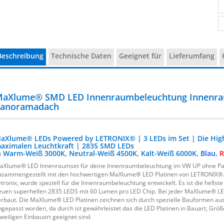
Beschreibung
Technische Daten
Geeignet für
Lieferumfang
aXlume® SMD LED Innenraumbeleuchtung Innenra
anoramadach
aXlume® LEDs Powered by LETRONIX® | 3 LEDs im Set | Die High
aximalen Leuchtkraft | 2835 SMD LEDs
n Warm-Weiß 3000K, Neutral-Weiß 4500K, Kalt-Weiß 6000K,
Blau
,
R
aXlume® LED Innenraumset für deine Innenraumbeleuchtung im VW UP ohne Pa
usammengestellt mit den hochwertigen MaXlume® LED Platinen von LETRONIX®
etronix, wurde speziell für die Innenraumbeleuchtung entwickelt. Es ist die hells
euen superhellen 2835 LEDS mit 60 Lumen pro LED Chip. Bei jeder MaXlume® LE
erbaut. Die MaXlume® LED Platinen zeichnen sich durch spezielle Bauformen aus
ngepasst worden, da durch ist gewährleistet das die LED Platinen in Bauart, Größ
eweiligen Einbauort geeignet sind.