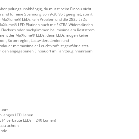
daher polungsunabhängig, du musst beim Einbau nicht
sind für eine Spannung von 9-30 Volt geeignet, somit
die MaXlume® LEDs kein Problem und die 2835 LEDs
e MaXlume® LED Platinen auch mit EXTRA Widerständen
cht Flackern oder nachglimmen bei minimalem Reststrom.
gement der MaXlume® LEDs, denn LEDs mögen keine
er, Stromregler, Lastwiderständen und
auer mit maximaler Leuchtkraft ist gewährleistet.
 für den angegebenen Einbauort im Fahrzeuginnenraum
auort
n langes LED Leben
p (4 verbaute LEDs = 240 Lumen)
nbau achten
ände