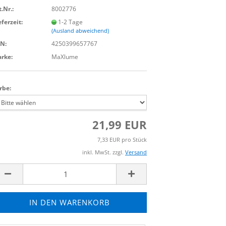
t.Nr.:
8002776
eferzeit:
1-2 Tage
(Ausland abweichend)
N:
4250399657767
rke:
MaXlume
rbe:
21,99 EUR
7,33 EUR pro Stück
inkl. MwSt. zzgl.
Versand