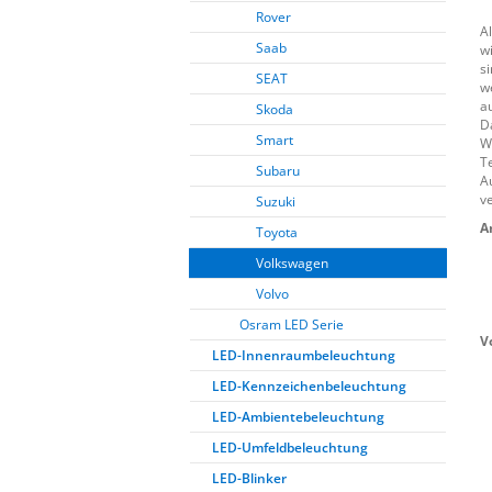
Rover
A
Saab
w
s
SEAT
w
a
Skoda
D
Smart
W
T
Subaru
A
v
Suzuki
A
Toyota
Volkswagen
Volvo
Osram LED Serie
V
LED-Innenraumbeleuchtung
LED-Kennzeichenbeleuchtung
LED-Ambientebeleuchtung
LED-Umfeldbeleuchtung
LED-Blinker