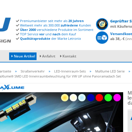
Premiumanbieter seit mehr als
20 Jahren
Weltweit mehr als 300.000
zufriedene
Kunden
Über 2000
verschiedene Produkte im Sortiment
Versandkost
TOP Service
vor
und
nach
dem Kauf
Qualitätsprodukte
der Marke Letronix
ab 38,- €
(inn
Neue Artikel
Anfahrt
Kontakt
»
»
»
»
artseite
Straßenverkehr
LED-Innenraum-Sets
MaXlume LED Serie
aXlume® SMD LED Innenraumbeleuchtung für VW UP ohne Panoramadach Set
Konto erstellen
M
Passwort vergessen?
l
d