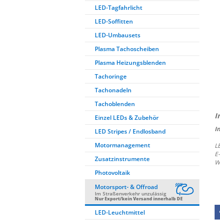
LED-Tagfahrlicht
LED-Soffitten
LED-Umbausets
Plasma Tachoscheiben
Plasma Heizungsblenden
Tachoringe
Tachonadeln
Tachoblenden
Einzel LEDs & Zubehör
I
LED Stripes / Endlosband
Motormanagement
L
E
Zusatzinstrumente
W
Photovoltaik
Motorsport- & Offroad
Im Straßenverkehr unzulässig
Nur Export/kein Versand innerhalb DE
LED-Leuchtmittel