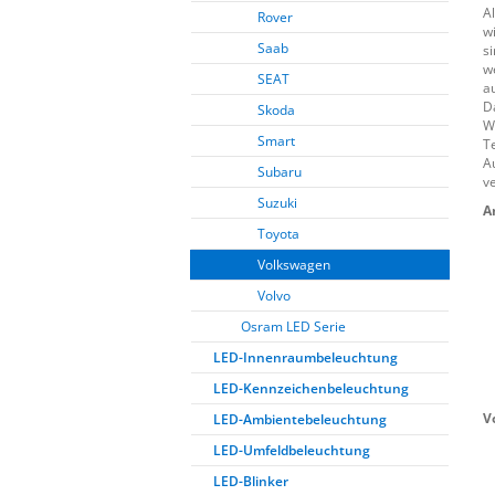
A
Rover
w
Saab
s
w
SEAT
a
D
Skoda
W
Smart
T
A
Subaru
v
Suzuki
A
Toyota
Volkswagen
Volvo
Osram LED Serie
LED-Innenraumbeleuchtung
LED-Kennzeichenbeleuchtung
V
LED-Ambientebeleuchtung
LED-Umfeldbeleuchtung
LED-Blinker