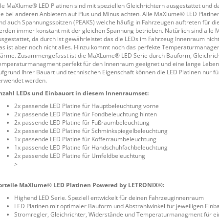
lle MaXlume® LED Platinen sind mit speziellen Gleichrichtern ausgestattet und 
ie bei anderen Anbietern auf Plus und Minus achten. Alle MaXlume® LED Platinen 
ind auch Spannungsspitzen (PEAKS) welche häufig in Fahrzeugen auftreten für 
erden immer konstant mit der gleichen Spannung betrieben. Natürlich sind all
usgestattet, da durch ist gewährleistet das die LEDs im Fahrzeug Innenraum ni
as ist aber noch nicht alles. Hinzu kommt noch das perfekte Temperaturmana
ärme. Zusammengefasst ist die MaXLume® LED Serie durch Bauform, Gleichricht
emperaturmanagment perfekt für den Innenraum geeignet und eine lange Lebensd
ufgrund Ihrer Bauart und technischen Eigenschaft können die LED Platinen nur
erwendet werden.
nzahl LEDs und Einbauort in diesem Innenraumset:
2x passende LED Platine für Hauptbeleuchtung vorne
2x passende LED Platine für Fondbeleuchtung hinten
2x passende LED Platine für Fußraumbeleuchtung
2x passende LED Platine für Schminkspiegelbeleuchtung
1x passende LED Platine für Kofferraumbeleuchtung
1x passende LED Platine für Handschuhfachbeleuchtung
2x passende LED Platine für Umfeldbeleuchtung
>
orteile MaXlume® LED Platinen Powered by LETRONIX®:
Highend LED Serie. Speziell entwickelt für deinen Fahrzeuginnenraum
LED Platinen mit optimaler Bauform und Abstrahlwinkel für jeweiligen Einb
Stromregler, Gleichrichter, Widerstände und Temperaturmanagment für ei