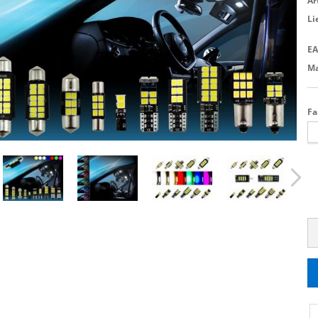
Ar
Li
EA
Ma
Fa