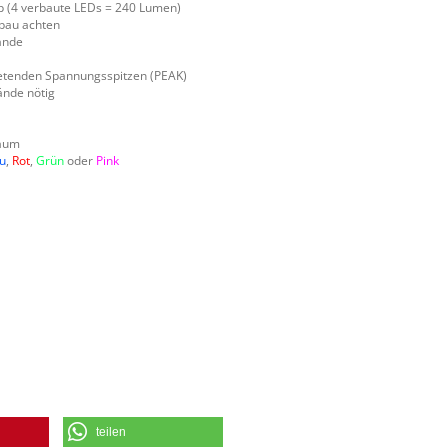
p (4 verbaute LEDs = 240 Lumen)
nbau achten
ände
retenden Spannungsspitzen (PEAK)
ände nötig
raum
u
,
Rot
,
Grün
oder
Pink
teilen