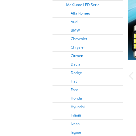
MaXlume LED Serie
Alfa Romeo
Audi
BMW
Chevrolet
Chrysler
Citroen
Dacia
Dodge
Fiat
Ford
Honda
Hyundai
Infiniti
Iveco
Jaguar