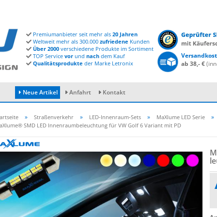
Premiumanbieter seit mehr als
20 Jahren
Weltweit mehr als 300.000
zufriedene
Kunden
Über 2000
verschiedene Produkte im Sortiment
Versandkost
TOP Service
vor
und
nach
dem Kauf
Qualitätsprodukte
der Marke Letronix
ab 38,- €
(inn
Neue Artikel
Anfahrt
Kontakt
»
»
»
»
artseite
Straßenverkehr
LED-Innenraum-Sets
MaXlume LED Serie
aXlume® SMD LED Innenraumbeleuchtung für VW Golf 6 Variant mit PD
Konto erstellen
M
Passwort vergessen?
le