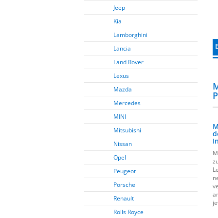
Jeep
Kia
Lamborghini
Lancia
Land Rover
Lexus
M
Mazda
P
Mercedes
MINI
M
Mitsubishi
d
I
Nissan
M
Opel
z
L
Peugeot
n
Porsche
v
a
Renault
j
Rolls Royce