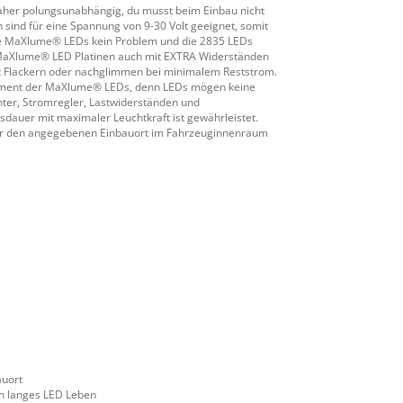
daher polungsunabhängig, du musst beim Einbau nicht
sind für eine Spannung von 9-30 Volt geeignet, somit
die MaXlume® LEDs kein Problem und die 2835 LEDs
e MaXlume® LED Platinen auch mit EXTRA Widerständen
cht Flackern oder nachglimmen bei minimalem Reststrom.
gement der MaXlume® LEDs, denn LEDs mögen keine
er, Stromregler, Lastwiderständen und
auer mit maximaler Leuchtkraft ist gewährleistet.
 für den angegebenen Einbauort im Fahrzeuginnenraum
auort
n langes LED Leben