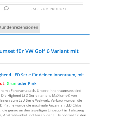
FRAGE ZUM PRODUKT
Kundenrezensionen
set für VW Golf 6 Variant mit
hend LED Serie für deinen Innenraum, mit
ot
,
Grün
oder Pink
ant mit Panoramadach. Unsere Innenraumsets sind
. Die Highend LED Serie namens MaXlume® von
te Innenraum LED Serie Weltweit. Verbaut wurden die
D Platine wurde die maximale Anzahl an LED Chips
, die genau an den jeweiligen Einbauort im Fahrzeug
e, Abstrahlwinkel und Anzahl der LEDs optimal für den