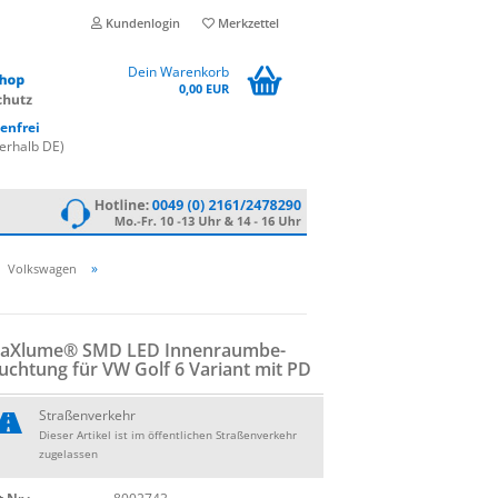
Kundenlogin
Merkzettel
Dein Warenkorb
0,00 EUR
enfrei
erhalb DE)
»
Volkswagen
aXlu­me® SMD LED In­nen­raum­be­
uch­tung für VW Golf 6 Va­ri­ant mit PD
Straßenverkehr
Dieser Artikel ist im öffentlichen Straßenverkehr
zugelassen