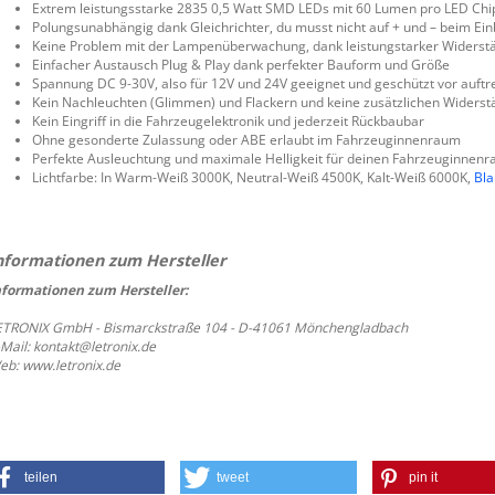
Extrem leistungsstarke 2835 0,5 Watt SMD LEDs mit 60 Lumen pro LED Chi
Polungsunabhängig dank Gleichrichter, du musst nicht auf + und – beim Ei
Keine Problem mit der Lampenüberwachung, dank leistungstarker Widerst
Einfacher Austausch Plug & Play dank perfekter Bauform und Größe
Spannung DC 9-30V, also für 12V und 24V geeignet und geschützt vor auft
Kein Nachleuchten (Glimmen) und Flackern und keine zusätzlichen Widerst
Kein Eingriff in die Fahrzeugelektronik und jederzeit Rückbaubar
Ohne gesonderte Zulassung oder ABE erlaubt im Fahrzeuginnenraum
Perfekte Ausleuchtung und maximale Helligkeit für deinen Fahrzeuginnen
Lichtfarbe: In Warm-Weiß 3000K, Neutral-Weiß 4500K, Kalt-Weiß 6000K,
Bla
nformationen zum Hersteller:
ETRONIX GmbH - Bismarckstraße 104 - D-41061 Mönchengladbach
-Mail: kontakt@letronix.de
eb: www.letronix.de
teilen
tweet
pin it