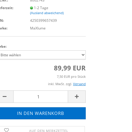
t.Nr.:
8002743
eferzeit:
1-2 Tage
(Ausland abweichend)
N:
4250399657439
rke:
MaXlume
rbe:
89,99 EUR
7,50 EUR pro Stück
inkl. MwSt. zzgl.
Versand
AUF DEN MERKZETTEL