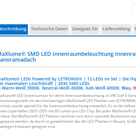
Beschreibung
Technische Daten
Geeignet für
Lieferumfang
aXlume® SMD LED Innenraumbeleuchtung Innenraum
anoramadach
aXlume® LEDs Powered by LETRONIX® | 12 LEDs im Set | Die Hig
er maximalen Leuchtkraft | 2835 SMD LEDs
n Warm-Weiß 3000K, Neutral-Weiß 4500K, Kalt-Weiß 6000K,
Blau
,
R
aXlume® LED Innenraumset für deine Innenraumbeleuchtung im VW Golf 6 Vari
usammengestellt mit den hochwertigen MaXlume® LED Platinen von LETRONIX®
etronix, wurde speziell für die Innenraumbeleuchtung entwickelt. Es ist die hells
euen superhellen 2835 LEDS mit 60 Lumen pro LED Chip. Bei jeder MaXlume® LE
erbaut. Die MaXlume® LED Platinen zeichnen sich durch spezielle Bauformen aus
ngepasst worden, da durch ist gewährleistet das die LED Platinen in Bauart, Größ
eweiligen Einbauort geeignet sind.