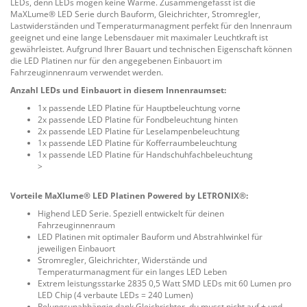
LEDs, denn LEDs mögen keine Wärme. Zusammengefasst ist die
MaXLume® LED Serie durch Bauform, Gleichrichter, Stromregler,
Lastwiderständen und Temperaturmanagment perfekt für den Innenraum
geeignet und eine lange Lebensdauer mit maximaler Leuchtkraft ist
gewährleistet. Aufgrund Ihrer Bauart und technischen Eigenschaft können
die LED Platinen nur für den angegebenen Einbauort im
Fahrzeuginnenraum verwendet werden.
Anzahl LEDs und Einbauort in diesem Innenraumset:
1x passende LED Platine für Hauptbeleuchtung vorne
2x passende LED Platine für Fondbeleuchtung hinten
2x passende LED Platine für Leselampenbeleuchtung
1x passende LED Platine für Kofferraumbeleuchtung
1x passende LED Platine für Handschuhfachbeleuchtung
>
Vorteile MaXlume® LED Platinen Powered by LETRONIX®:
Highend LED Serie. Speziell entwickelt für deinen
Fahrzeuginnenraum
LED Platinen mit optimaler Bauform und Abstrahlwinkel für
jeweiligen Einbauort
Stromregler, Gleichrichter, Widerstände und
Temperaturmanagment für ein langes LED Leben
Extrem leistungsstarke 2835 0,5 Watt SMD LEDs mit 60 Lumen pro
LED Chip (4 verbaute LEDs = 240 Lumen)
Polungsunabhängig dank Gleichrichter, du musst nicht auf + und –