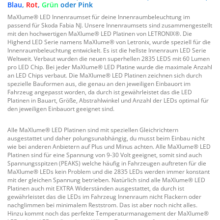
Blau
,
Rot
,
Grün
oder Pink
MaXlume® LED Innenraumset für deine Innenraumbeleuchtung im
passend für Skoda Fabia NJ. Unsere Innenraumsets sind zusammengestellt
mit den hochwertigen MaXlume® LED Platinen von LETRONIX®. Die
Highend LED Serie namens MaXlume® von Letronix, wurde speziell für die
Innenraumbeleuchtung entwickelt. Es ist die hellste Innenraum LED Serie
Weltweit. Verbaut wurden die neuen superhellen 2835 LEDS mit 60 Lumen
pro LED Chip. Bei jeder MaXlume® LED Platine wurde die maximale Anzahl
an LED Chips verbaut. Die MaXlume® LED Platinen zeichnen sich durch
spezielle Bauformen aus, die genau an den jeweiligen Einbauort im
Fahrzeug angepasst worden, da durch ist gewährleistet das die LED
Platinen in Bauart, Größe, Abstrahlwinkel und Anzahl der LEDs optimal für
den jeweiligen Einbauort geeignet sind.
Alle MaXlume® LED Platinen sind mit speziellen Gleichrichtern
ausgestattet und daher polungsunabhängig, du musst beim Einbau nicht
wie bei anderen Anbietern auf Plus und Minus achten. Alle MaXlume® LED
Platinen sind für eine Spannung von 9-30 Volt geeignet, somit sind auch
Spannungsspitzen (PEAKS) welche häufig in Fahrzeugen auftreten für die
MaXlume® LEDs kein Problem und die 2835 LEDs werden immer konstant
mit der gleichen Spannung betrieben. Natürlich sind alle MaXlume® LED
Platinen auch mit EXTRA Widerständen ausgestattet, da durch ist
gewährleistet das die LEDs im Fahrzeug Innenraum nicht Flackern oder
nachglimmen bei minimalem Reststrom. Das ist aber noch nicht alles.
Hinzu kommt noch das perfekte Temperaturmanagement der MaXlume®