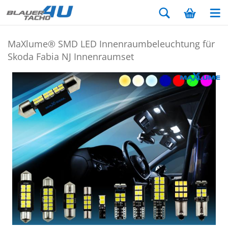
MaXlu­me® SMD LED In­nen­raum­be­leuch­tung für
Skoda Fabia NJ In­nen­ra­um­set