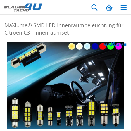
MaXlu­me® SMD LED In­nen­raum­be­leuch­tung für
Ci­tro­en C3 I In­nen­ra­um­set