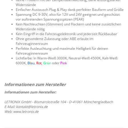
Widerstände
Einfacher Austausch Plug & Play dank perfekter Bauform und Größe
Spannung DC 9-30V, also für 12V und 24V geeignet und geschützt
vor auftretenden Spannungsspitzen (PEAK)
Kein Nachleuchten (Glimmen) und Flackern und keine zusätzlichen
Widerstände nötig
Kein Eingriff in die Fahrzeugelektronik und jederzeit Rückbaubar
Ohne gesonderte Zulassung oder ABE erlaubt im
Fahrzeuginnenraum
Perfekte Ausleuchtung und maximale Helligkeit für deinen
Fahrzeuginnenraum
Lichtfarbe: In Warm-Weiß 3000K, Neutral-Weiß 4500K, Kalt-Weiß
6000K,
Blau
,
Rot
,
Grün
oder
Pink
Informationen zum Hersteller:
LETRONIX GmbH - Bismarckstraße 104 - D-41061 Mönchengladbach
E-Mail: kontakt@letronix.de
Web: www.letronix.de