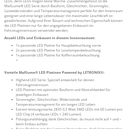
LEDs, denn LEDs mögen keine Wärme. Zusammengefasst ist die
MaXLume® LED Serie durch Bauform, Gleichrichter, Stromregler,
Lastwiderständen und Temperaturmanagment perfekt für den Innenraum
geeignet und eine lange Lebensdauer mit maximaler Leuchtkraft ist
gewährleistet. Aufgrund Ihrer Bauart und technischen Eigenschaft können
die LED Platinen nur für den angegebenen Einbauort im
Fahrzeuginnenraum verwendet werden.
Anzahl LEDs und Einbauort in diesem Innenraumset:
1x passende LED Platine für Hauptbeleuchtung vorne
2x passende LED Platine für Leselampenbeleuchtung
1x passende LED Platine für Kofferraumbeleuchtung
>
Vorteile MaXlume® LED Platinen Powered by LETRONIX®:
Highend LED Serie. Speziell entwickelt für deinen
Fahrzeuginnenraum
LED Platinen mit optimaler Bauform und Abstrahlwinkel für
jeweiligen Einbauort
Stromregler, Gleichrichter, Widerstände und
Temperaturmanagment für ein langes LED Leben
Extrem leistungsstarke 2835 0,5 Watt SMD LEDs mit 60 Lumen pro
LED Chip (4 verbaute LEDs = 240 Lumen)
Polungsunabhängig dank Gleichrichter, du musst nicht auf + und –
beim Einbau achten
Keine Problem mit der Lampenüberwachung, dank leistungstarker