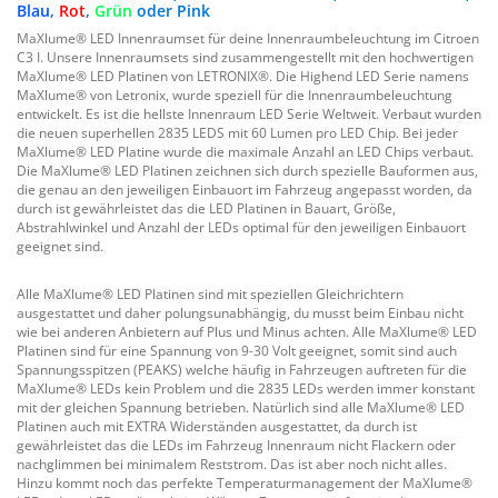
Blau
,
Rot
,
Grün
oder Pink
MaXlume® LED Innenraumset für deine Innenraumbeleuchtung im Citroen
C3 I. Unsere Innenraumsets sind zusammengestellt mit den hochwertigen
MaXlume® LED Platinen von LETRONIX®. Die Highend LED Serie namens
MaXlume® von Letronix, wurde speziell für die Innenraumbeleuchtung
entwickelt. Es ist die hellste Innenraum LED Serie Weltweit. Verbaut wurden
die neuen superhellen 2835 LEDS mit 60 Lumen pro LED Chip. Bei jeder
MaXlume® LED Platine wurde die maximale Anzahl an LED Chips verbaut.
Die MaXlume® LED Platinen zeichnen sich durch spezielle Bauformen aus,
die genau an den jeweiligen Einbauort im Fahrzeug angepasst worden, da
durch ist gewährleistet das die LED Platinen in Bauart, Größe,
Abstrahlwinkel und Anzahl der LEDs optimal für den jeweiligen Einbauort
geeignet sind.
Alle MaXlume® LED Platinen sind mit speziellen Gleichrichtern
ausgestattet und daher polungsunabhängig, du musst beim Einbau nicht
wie bei anderen Anbietern auf Plus und Minus achten. Alle MaXlume® LED
Platinen sind für eine Spannung von 9-30 Volt geeignet, somit sind auch
Spannungsspitzen (PEAKS) welche häufig in Fahrzeugen auftreten für die
MaXlume® LEDs kein Problem und die 2835 LEDs werden immer konstant
mit der gleichen Spannung betrieben. Natürlich sind alle MaXlume® LED
Platinen auch mit EXTRA Widerständen ausgestattet, da durch ist
gewährleistet das die LEDs im Fahrzeug Innenraum nicht Flackern oder
nachglimmen bei minimalem Reststrom. Das ist aber noch nicht alles.
Hinzu kommt noch das perfekte Temperaturmanagement der MaXlume®