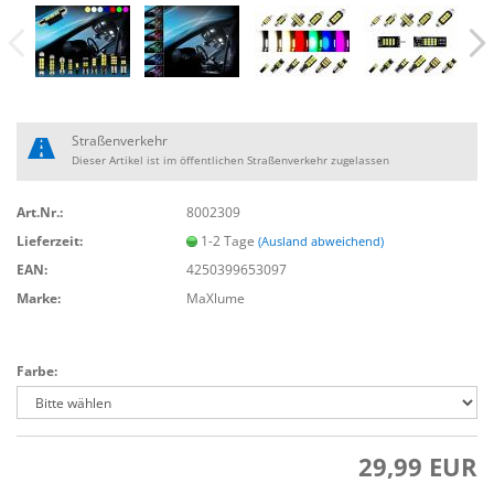
Straßenverkehr
Dieser Artikel ist im öffentlichen Straßenverkehr zugelassen
Art.Nr.:
8002309
Lieferzeit:
1-2 Tage
(Ausland abweichend)
EAN:
4250399653097
Marke:
MaXlume
Farbe:
29,99 EUR