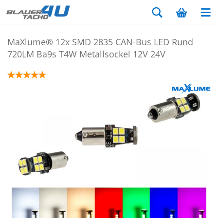
MaXlu­me® 12x SMD 2835 CAN-​Bus LED Rund
720LM Ba9s T4W Me­tall­so­ckel 12V 24V