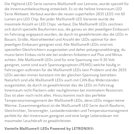
Die Highend LED Serie namens MaXlume® von Letronix, wurde speziell für
die Innenraumbeleuchtung entwickelt. Es ist die hellste Innenraum LED
Serie Weltweit. Verbaut wurden die neuen superhellen 2835 LEDS mit 60
Lumen pro LED Chip. Bei jeder MaXlume® LED Variante wurde die
maximale Anzahl an LED Chips verbaut. Die MaXlume® LEDs zeichnen
sich durch spezielle Bauformen aus, die genau an den jeweiligen Einbauort
im Fahrzeug angepasst wurden, da durch ist gewährleistet das die LEDs in
Bauart, Größe, Abstrahlwinkel und Anzahl der LEDs optimal für den
jeweiligen Einbauort geeignet sind. Alle MaXlume® LEDs sind mit
speziellen Gleichrichtern ausgestattet und daher polungsunabhängig, du
musst beim Einbau nicht wie bei anderen Anbietern auf Plus und Minus
achten. Alle MaXlume® LEDs sind für eine Spannung von 9-30 Volt
geeignet, somit sind auch Spannungsspitzen (PEAKS) welche häufig in
Fahrzeugen auftreten für die MaXlume® LEDs kein Problem und die 2835
LEDs werden immer konstant mit der gleichen Spannung betrieben.
Natürlich sind alle MaXlume® LEDs auch mit CAN-Bus Widerständen
ausgestattet, da durch ist gewährleistet das die LEDs im Fahrzeug
Innenraum nicht Flackern oder nachglimmen bei minimalem Reststrom.
Das ist aber noch nicht alles. Hinzu kommt noch das perfekte
Temperaturmanagement der MaXlume® LEDs, denn LEDs mögen keine
Wärme. Zusammengefasst ist die MaXLume® LED Serie durch Bauform,
Gleichrichter, Stromregler, Lastwiderständen und Temperaturmanagment
perfekt für den Innenraum geeignet und eine lange Lebensdauer mit
maximaler Leuchtkraft ist gewährleistet.
Vorteile MaXlume® LEDs Powered by LETRONIX®: