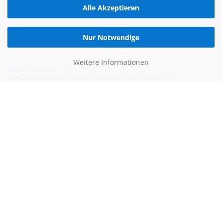
Alle Akzeptieren
Nur Notwendige
Weitere Informationen
Der Newsletter
Jetzt zum Newsletter anmelden und nichts mehr verpassen.
Hilfe & Kontakt
Email:
kontakt@blauertacho4u.de
Telefon:
+49 (0)21612478290
Kontaktformular
Bezahlen kannst du mit: