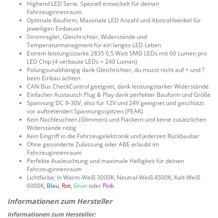
Highend LED Serie. Speziell entwickelt für deinen
Fahrzeuginnenraum
Optimale Bauform, Maximale LED Anzahl und Abstrahlwinkel für
jeweiligen Einbauort
Stromregler, Gleichrichter, Widerstände und
Temperaturmanagment für ein langes LED Leben
Extrem leistungsstarke 2835 0,5 Watt SMD LEDs mit 60 Lumen pro
LED Chip (4 verbaute LEDs = 240 Lumen)
Polungsunabhängig dank Gleichrichter, du musst nicht auf + und ?
beim Einbau achten
CAN-Bus CheckControl geeignet, dank leistungstarker Widerstände
Einfacher Austausch Plug & Play dank perfekter Bauform und Größe
Spannung DC 9-30V, also für 12V und 24V geeignet und geschützt
vor auftretenden Spannungsspitzen (PEAK)
Kein Nachleuchten (Glimmen) und Flackern und keine zusätzlichen
Widerstände nötig
Kein Eingriff in die Fahrzeugelektronik und jederzeit Rückbaubar
Ohne gesonderte Zulassung oder ABE erlaubt im
Fahrzeuginnenraum
Perfekte Ausleuchtung und maximale Helligkeit für deinen
Fahrzeuginnenraum
Lichtfarbe: In Warm-Weiß 3000K, Neutral-Weiß 4500K, Kalt-Weiß
6000K,
Blau
,
Rot
,
Grün
oder
Pink
Informationen zum Hersteller: