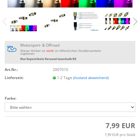
Motorsport- & Offroad
Dieser Artikel ist
nicht
im öffentlichen Straßenverkehr
zugelassen
Nur Export/kein Versand innerhalb DE
Art.Nr.:
2007010
Lieferzeit:
1-2 Tage
(Ausland abweichend)
Farbe:
7,99 EUR
7,99 EUR pro Stück