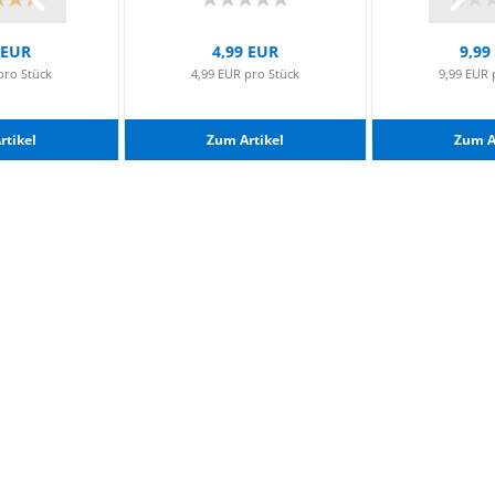
 EUR
4,99 EUR
9,99
pro Stück
4,99 EUR pro Stück
9,99 EUR 
­ti­kel
Zum Ar­ti­kel
Zum Ar