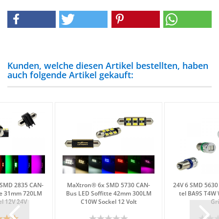
Kunden, welche diesen Artikel bestellten, haben
auch folgende Artikel gekauft:
SMD 2835 CAN-​
MaX­tron® 6x SMD 5730 CAN-​
24V 6 SMD 5630 
t­te 31mm 720LM
Bus LED Sof­fit­te 42mm 300LM
tel BA9S T4W 
el 12V 24V
C10W So­ckel 12 Volt
Gr