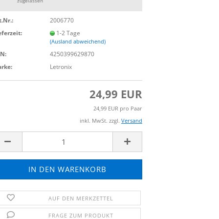
zugelassen
t.Nr.:
2006770
eferzeit:
1-2 Tage
(Ausland abweichend)
N:
4250399629870
rke:
Letronix
24,99 EUR
24,99 EUR pro Paar
inkl. MwSt. zzgl.
Versand
AUF DEN MERKZETTEL
FRAGE ZUM PRODUKT