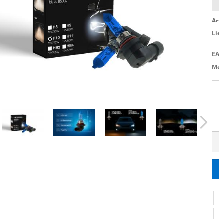
Ar
Li
EA
Ma