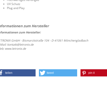
UV Schutz
Plug and Play
nformationen zum Hersteller:
ETRONIX GmbH - Bismarckstraße 104 - D-41061 Mönchengladbach
-Mail: kontakt@letronix.de
eb: www.letronix.de
teilen
tweet
pin it