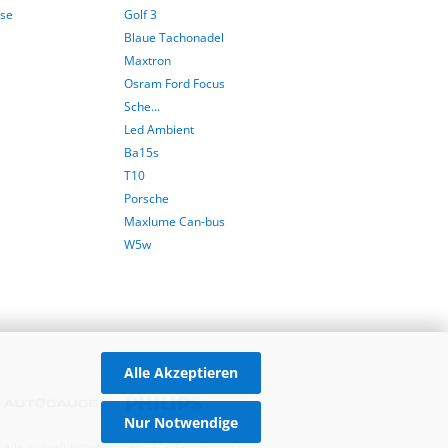
sse
Golf 3
Blaue Tachonadel
Maxtron
Osram Ford Focus
Sche...
Led Ambient
Ba15s
T10
Porsche
Maxlume Can-bus
W5w
Alle Akzeptieren
Nur Notwendige
 | Alle aufgeführten Firmen-, Markennamen und