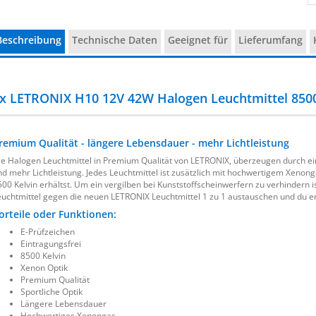
Beschreibung
Technische Daten
Geeignet für
Lieferumfang
x LETRONIX H10 12V 42W Halogen Leuchtmittel 8500
remium Qualität - längere Lebensdauer - mehr Lichtleistung
ie Halogen Leuchtmittel in Premium Qualität von LETRONIX, überzeugen durch e
nd mehr Lichtleistung. Jedes Leuchtmittel ist zusätzlich mit hochwertigem Xenong
500 Kelvin erhältst. Um ein vergilben bei Kunststoffscheinwerfern zu verhindern i
euchtmittel gegen die neuen LETRONIX Leuchtmittel 1 zu 1 austauschen und du er
orteile oder Funktionen:
E-Prüfzeichen
Eintragungsfrei
8500 Kelvin
Xenon Optik
Premium Qualität
Sportliche Optik
Längere Lebensdauer
Hochwertiges Xenongas