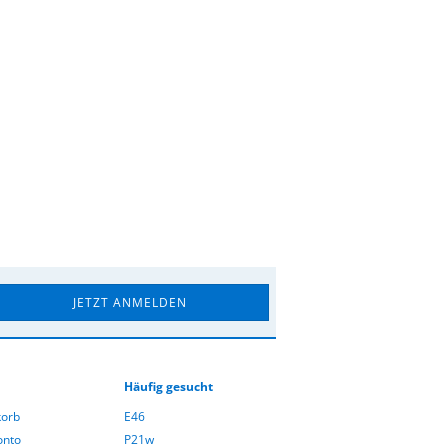
Häufig gesucht
orb
E46
onto
P21w