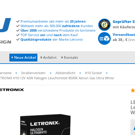
Premiumanbieter seit mehr als
20 Jahren
Weltweit mehr als 300.000
zufriedene
Kunden
Über 2000
verschiedene Produkte im Sortiment
Versandkost
TOP Service
vor
und
nach
dem Kauf
Qualitätsprodukte
der Marke Letronix
ab 38,- €
(inn
Neue Artikel
Anfahrt
Kontakt
»
»
»
»
artseite
Straßenverkehr
Abblendlicht
H10 Sockel
ETRONIX H10 12V 42W Halogen Leuchtmittel 8500K Xenon Gas Ultra White
Konto erstellen
Passwort vergessen?
L
L
W