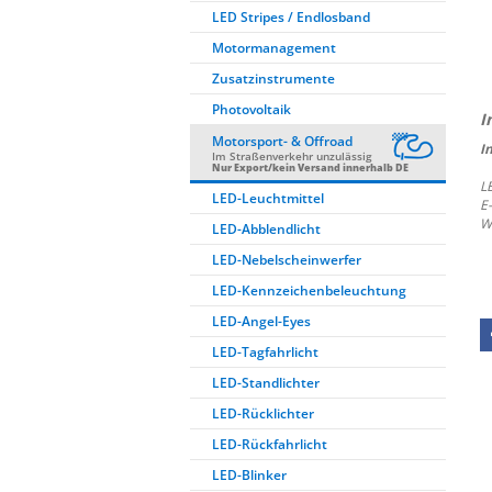
LED Stripes / Endlosband
Motormanagement
Zusatzinstrumente
Photovoltaik
Motorsport- & Offroad
I
Im Straßenverkehr unzulässig
Nur Export/kein Versand innerhalb DE
L
LED-Leuchtmittel
E
W
LED-Abblendlicht
LED-Nebelscheinwerfer
LED-Kennzeichenbeleuchtung
LED-Angel-Eyes
LED-Tagfahrlicht
LED-Standlichter
LED-Rücklichter
LED-Rückfahrlicht
LED-Blinker