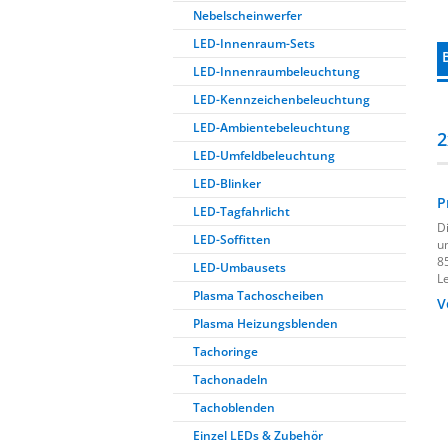
Nebelscheinwerfer
LED-Innenraum-Sets
LED-Innenraumbeleuchtung
LED-Kennzeichenbeleuchtung
LED-Ambientebeleuchtung
2
LED-Umfeldbeleuchtung
LED-Blinker
P
LED-Tagfahrlicht
D
LED-Soffitten
u
8
LED-Umbausets
L
Plasma Tachoscheiben
V
Plasma Heizungsblenden
Tachoringe
Tachonadeln
Tachoblenden
Einzel LEDs & Zubehör