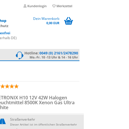
Kundenlogin
Merkzettel
Dein Warenkorb
0,00 EUR
enfrei
erhalb DE)
E­TRO­NIX H10 12V 42W Ha­lo­gen
eucht­mit­tel 8500K Xenon Gas Ultra
hite
Straßenverkehr
Dieser Artikel ist im öffentlichen Straßenverkehr