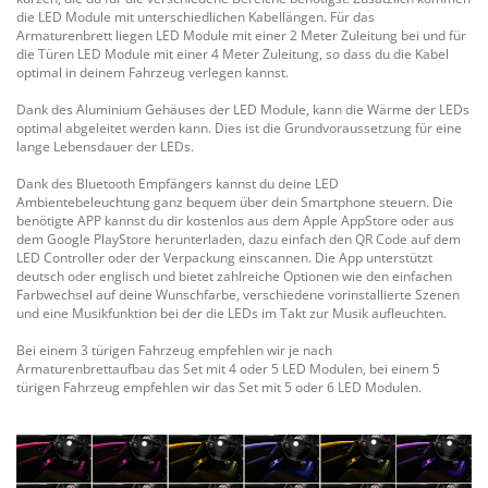
die LED Module mit unterschiedlichen Kabellängen. Für das
Armaturenbrett liegen LED Module mit einer 2 Meter Zuleitung bei und für
die Türen LED Module mit einer 4 Meter Zuleitung, so dass du die Kabel
optimal in deinem Fahrzeug verlegen kannst.
Dank des Aluminium Gehäuses der LED Module, kann die Wärme der LEDs
optimal abgeleitet werden kann. Dies ist die Grundvoraussetzung für eine
lange Lebensdauer der LEDs.
Dank des Bluetooth Empfängers kannst du deine LED
Ambientebeleuchtung ganz bequem über dein Smartphone steuern. Die
benötigte APP kannst du dir kostenlos aus dem Apple AppStore oder aus
dem Google PlayStore herunterladen, dazu einfach den QR Code auf dem
LED Controller oder der Verpackung einscannen. Die App unterstützt
deutsch oder englisch und bietet zahlreiche Optionen wie den einfachen
Farbwechsel auf deine Wunschfarbe, verschiedene vorinstallierte Szenen
und eine Musikfunktion bei der die LEDs im Takt zur Musik aufleuchten.
Bei einem 3 türigen Fahrzeug empfehlen wir je nach
Armaturenbrettaufbau das Set mit 4 oder 5 LED Modulen, bei einem 5
türigen Fahrzeug empfehlen wir das Set mit 5 oder 6 LED Modulen.