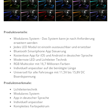
Produktvorteile
:
Modulares System - Das System kann je nach Anforderung
erweitert werden
Jedes LED Modul ist einzeln austauschbar und ersetzbar
Bluetooth Smartphone App Steuerung
Kostenlose App für iOS und Android in deutscher Sprache
Modernste LED und Lichtleiter Technik
RGB Multicolor mit 16,7 Millionen Farben
Individuell anpassbar auf die benötigte Länge
Universell für alle Fahrzeuge mit 11,5V bis 15,8V DC
Boardspannung
Produktmerkmale:
Lichtleitertechnik
Modulares System
App in deutscher Sprache
Individuell anpassbar
Komplettes Farbspektrum