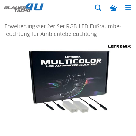
Er­wei­te­rungs­set 2er Set RGB LED Fuß­raum­be­
leuch­tung für Am­bi­en­te­be­leuch­tung