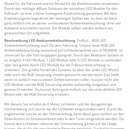
Modul für die Fahrseite und ein Modul für die Beifahrerseite verwenden.
Durch das milchige diffuse Gehäuse der einzelnen LED Module für den
Fußraum ist eine schöne homogene Ausleuchtung garantiert. Bei dem
Erweiterungsset liegt direkt der benötigte Splitter bei, so dass du diese
ganz einfach mit an deiner vorhandenen Ambientebeleuchtung ohne viel
Aufwand anschließen kannst. Die Module selber werden einfach am
gewünschten Ort aufgeklebt.
Beschreibung LED Ambientebeleuchtung
: Endlich... RGB LED
Ambientebeleuchtung auch für dein Fahrzeug. Unsere neue RGB LED
Ambientebeleuchtung basierend auf Lichtleitertechnik von LETRONIX®, ist
universell für alle Fahrzeugtypen geeignet. Durch das Modulare System ist
es möglich 4 LED Module, 5 LED Module oder 6 LED Module zu verbinden
oder das ganze durch LED Module für die Fußraumbeleuchtung zu
erweitern. Der größte Vorteil des Systems ist aber das jedes LED Modul
oder auch die RGB Steuerung einzeln getauscht werden kann. Das heißt
wenn es wirklich mal zu einem Defekt kommen sollte, müssen nicht alle
LED Module und die RGB Steuerung wieder aufwendig ausgebaut und
getauscht werden. Du kannst dann ganz einfach nur das eine defekte LED
Modul oder die RGB Steuerung ersetzen.
Mit diesem Set erhältst du 6 Meter Lichtleiter und die dazugehörige
Ummantelung mit Lasche wo der Lichtleiter eingeschoben wird. Durch die
angebrachte Lasche an der Ummantelung, kann diese ganz einfach an den
Dekorleisten im Armaturenbrett oder in den Türen eingesteckt werden. Du
kannst den Lichtleiter inklusive der Ummantelung genau auf die Länge
kürzen, die du für die verschiedene Bereiche benötigst. Zusätzlich kommen