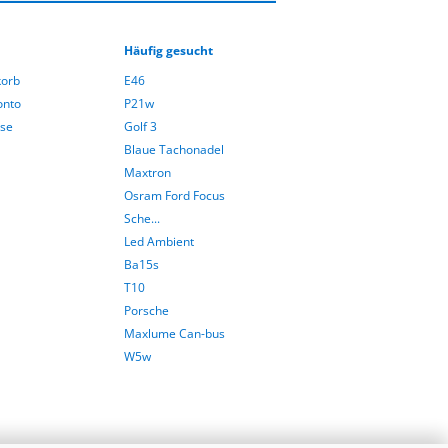
Häufig gesucht
orb
E46
onto
P21w
sse
Golf 3
Blaue Tachonadel
Maxtron
Osram Ford Focus
Sche...
Led Ambient
Ba15s
T10
Porsche
Maxlume Can-bus
W5w