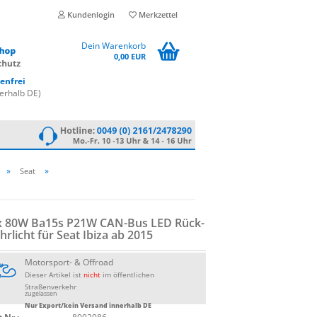
Kundenlogin
Merkzettel
Dein Warenkorb
0,00 EUR
enfrei
erhalb DE)
»
»
Seat
x 80W Ba15s P21W CAN-​Bus LED Rück­
hr­licht für Seat Ibiza ab 2015
Motorsport- & Offroad
Dieser Artikel ist
nicht
im öffentlichen
Straßenverkehr
zugelassen
Nur Export/kein Versand innerhalb DE