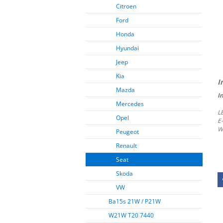
Citroen
Ford
Honda
Hyundai
Jeep
Kia
Mazda
I
Mercedes
L
Opel
E
W
Peugeot
Renault
Seat
Skoda
VW
Ba15s 21W / P21W
W21W T20 7440