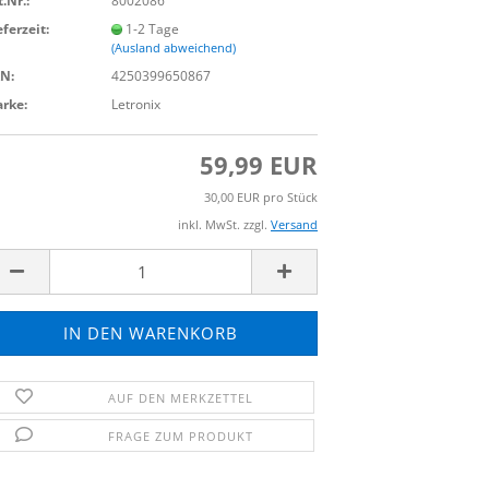
t.Nr.:
8002086
eferzeit:
1-2 Tage
(Ausland abweichend)
N:
4250399650867
rke:
Letronix
59,99 EUR
30,00 EUR pro Stück
inkl. MwSt. zzgl.
Versand
AUF DEN MERKZETTEL
FRAGE ZUM PRODUKT