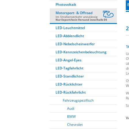
Photovoltaik
Motorsport- & Offroad
Im Straßenverkehr unzulässig
Nur Export/kein Versand innerhalb DE
2
LED-Leuchtmittel
LED-Abblendlicht
LED-Nebelscheinwerfer
1
LED-Kennzeichenbeleuchtung
U
O
LED-Angel-Eyes
ü
LED-Tagfahrlicht
d
L
LED-Standlichter
O
LED-Rücklichter
W
LED-Rückfahrlicht
W
Rü
Fahrzeugspezifisch
S
Audi
BMW
V
Chevrolet