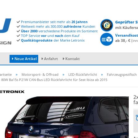
Premiumanbieter seit mehr als
20 Jahren
Weltweit mehr als 300.000
zufriedene
Kunden
Über 2000
verschiedene Produkte im Sortiment
Versandkost
TOP Service
vor
und
nach
dem Kauf
Qualitätsprodukte
der Marke Letronix
ab 38,- €
(inn
Neue Artikel
Anfahrt
Kontakt
»
»
»
artseite
Motorsport- & Offroad
LED-Rückfahrlicht
Fahrzeugspezifisch
 80W Ba15s P21W CAN-Bus LED Rückfahrlicht für Seat Ibiza ab 2015
Konto erstellen
2
Passwort vergessen?
fa