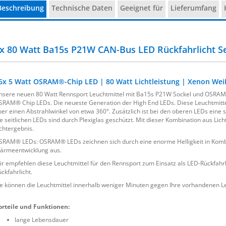
Beschreibung
Technische Daten
Geeignet für
Lieferumfang
x 80 Watt Ba15s P21W CAN-Bus LED Rückfahrlicht Se
6x 5 Watt OSRAM®-Chip LED | 80 Watt Lichtleistung | Xenon Wei
nsere neuen 80 Watt Rennsport Leuchtmittel mit Ba15s P21W Sockel und OSRAM®-
SRAM® Chip LEDs. Die neueste Generation der High End LEDs. Diese Leuchtmitte
ber einen Abstrahlwinkel von etwa 360°. Zusätzlich ist bei den oberen LEDs eine sp
ie seitlichen LEDs sind durch Plexiglas geschützt. Mit dieser Kombination aus Lich
ichtergebnis.
SRAM® LEDs: OSRAM® LEDs zeichnen sich durch eine enorme Helligkeit in Komb
ärmeentwicklung aus.
ir empfehlen diese Leuchtmittel für den Rennsport zum Einsatz als LED-Rückfahr
ckfahrlicht.
ie können die Leuchtmittel innerhalb weniger Minuten gegen Ihre vorhandenen Le
orteile und Funktionen:
lange Lebensdauer