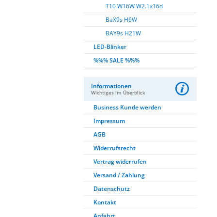
T10 W16W W2.1x16d
BaX9s H6W
BAY9s H21W
LED-Blinker
%%% SALE %%%
Informationen
Wichtiges im Überblick
Business Kunde werden
Impressum
AGB
Widerrufsrecht
Vertrag widerrufen
Versand / Zahlung
Datenschutz
Kontakt
Anfahrt