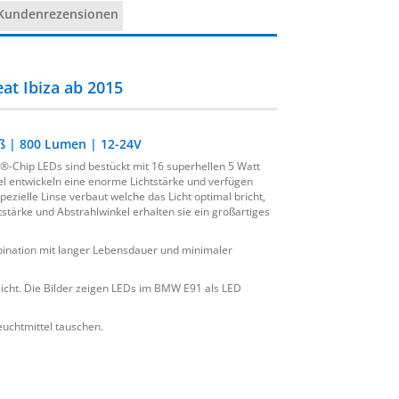
Kundenrezensionen
at Ibiza ab 2015
ß | 800 Lumen | 12-24V
Chip LEDs sind bestückt mit 16 superhellen 5 Watt
l entwickeln eine enorme Lichtstärke und verfügen
ezielle Linse verbaut welche das Licht optimal bricht,
tstärke und Abstrahlwinkel erhalten sie ein großartiges
ination mit langer Lebensdauer und minimaler
licht. Die Bilder zeigen LEDs im BMW E91 als LED
uchtmittel tauschen.