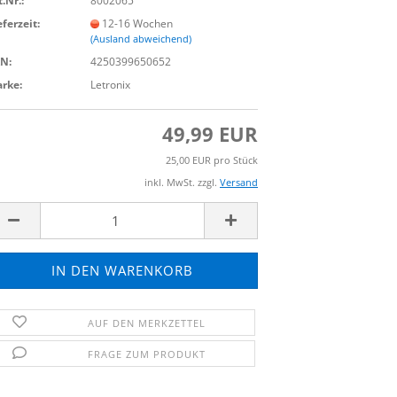
t.Nr.:
8002065
eferzeit:
12-16 Wochen
(Ausland abweichend)
N:
4250399650652
rke:
Letronix
49,99 EUR
25,00 EUR pro Stück
inkl. MwSt. zzgl.
Versand
AUF DEN MERKZETTEL
FRAGE ZUM PRODUKT