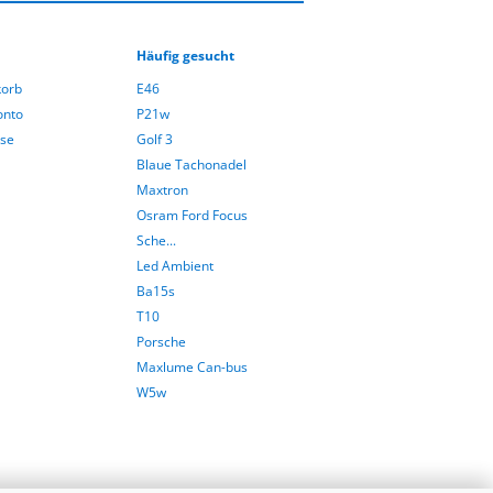
Häufig gesucht
orb
E46
onto
P21w
sse
Golf 3
Blaue Tachonadel
Maxtron
Osram Ford Focus
Sche...
Led Ambient
Ba15s
T10
Porsche
Maxlume Can-bus
W5w