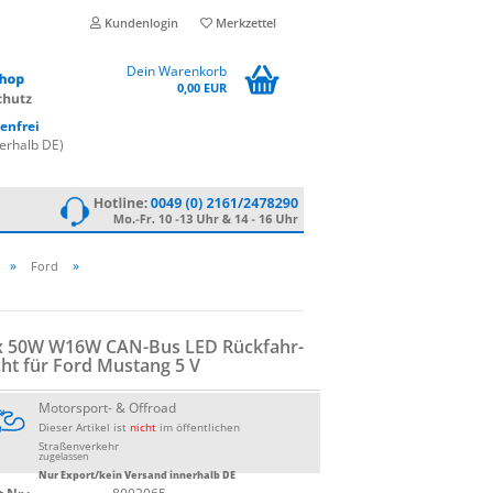
Kundenlogin
Merkzettel
Dein Warenkorb
0,00 EUR
enfrei
erhalb DE)
»
»
Ford
x 50W W16W CAN-​Bus LED Rück­fahr­
cht für Ford Mus­tang 5 V
Motorsport- & Offroad
Dieser Artikel ist
nicht
im öffentlichen
Straßenverkehr
zugelassen
Nur Export/kein Versand innerhalb DE