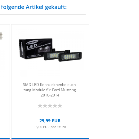
folgende Artikel gekauft:
SMD LED Kenn­zei­chen­be­leuch­
tung Mo­du­le für Ford Mus­tang
2010-​2014
29,99 EUR
15,00 EUR pro Stück