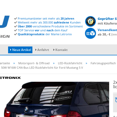
Premiumanbieter seit mehr als
20 Jahren
Weltweit mehr als 300.000
zufriedene
Kunden
Über 2000
verschiedene Produkte im Sortiment
Versandkost
TOP Service
vor
und
nach
dem Kauf
Qualitätsprodukte
der Marke Letronix
ab 38,- €
(inn
Neue Artikel
Anfahrt
Kontakt
»
»
»
artseite
Motorsport- & Offroad
LED-Rückfahrlicht
Fahrzeugspezifisch
x 50W W16W CAN-Bus LED Rückfahrlicht für Ford Mustang 5 V
Konto erstellen
2
Passwort vergessen?
li