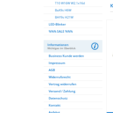
T10 W16W W2.1x16d
K
BaX9s H6W
BAY9s H21W
LED-Blinker
%%% SALE %%%
Informationen
Wichtiges im Überblick
Business Kunde werden
Impressum
AGB
Widerrufsrecht
Vertrag widerrufen
Versand / Zahlung
Datenschutz
Kontakt
Anfahrt