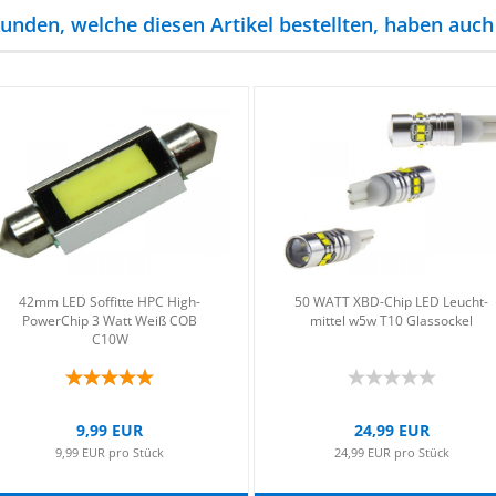
unden, welche diesen Artikel bestellten, haben auch 
42mm LED Sof­fit­te HPC High­
50 WATT XBD-​Chip LED Leucht­
Power­Chip 3 Watt Weiß COB
mit­tel w5w T10 Glas­so­ckel
C10W
9,99 EUR
24,99 EUR
9,99 EUR pro Stück
24,99 EUR pro Stück