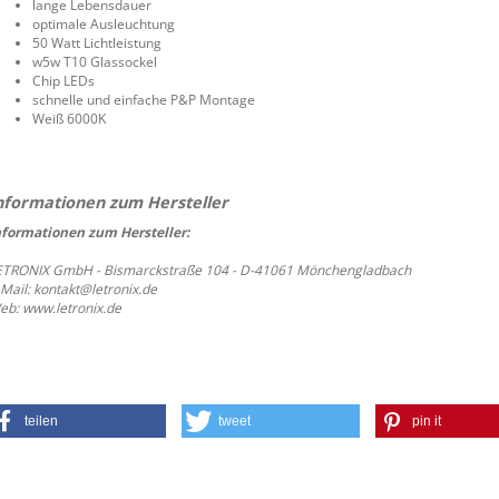
lange Lebensdauer
optimale Ausleuchtung
50 Watt Lichtleistung
w5w T10 Glassockel
Chip LEDs
schnelle und einfache P&P Montage
Weiß 6000K
nformationen zum Hersteller:
ETRONIX GmbH - Bismarckstraße 104 - D-41061 Mönchengladbach
-Mail: kontakt@letronix.de
eb: www.letronix.de
teilen
tweet
pin it