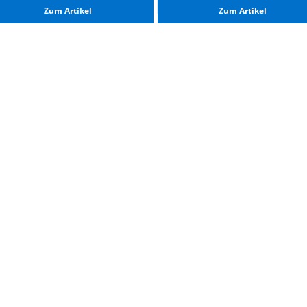
Zum Ar­ti­kel
Zum Ar­ti­kel