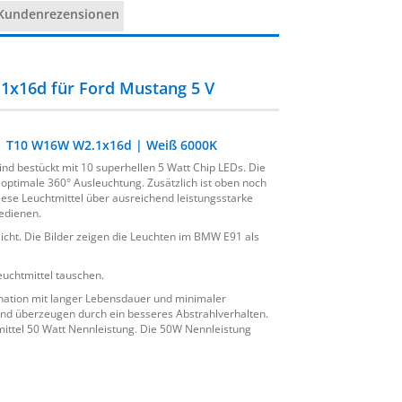
Kundenrezensionen
1x16d für Ford Mustang 5 V
 | T10 W16W W2.1x16d | Weiß 6000K
nd bestückt mit 10 superhellen 5 Watt Chip LEDs. Die
optimale 360° Ausleuchtung. Zusätzlich ist oben noch
iese Leuchtmittel über ausreichend leistungsstarke
edienen.
icht. Die Bilder zeigen die Leuchten im BMW E91 als
uchtmittel tauschen.
ination mit langer Lebensdauer und minimaler
nd überzeugen durch ein besseres Abstrahlverhalten.
tmittel 50 Watt Nennleistung. Die 50W Nennleistung