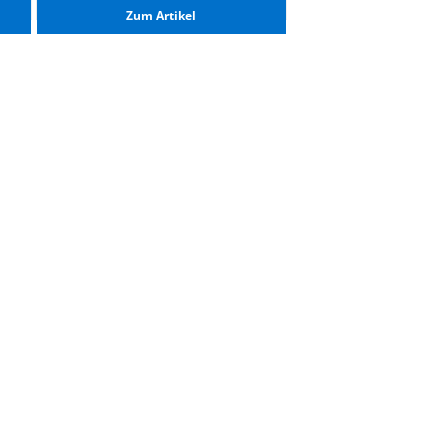
Zum Ar­ti­kel