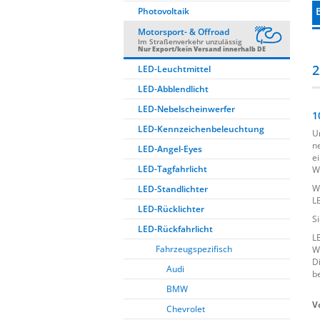
Photovoltaik
Motorsport- & Offroad
Im Straßenverkehr unzulässig
Nur Export/kein Versand innerhalb DE
2
LED-Leuchtmittel
LED-Abblendlicht
LED-Nebelscheinwerfer
1
LED-Kennzeichenbeleuchtung
U
n
LED-Angel-Eyes
e
LED-Tagfahrlicht
W
W
LED-Standlichter
L
LED-Rücklichter
S
LED-Rückfahrlicht
L
Fahrzeugspezifisch
W
D
Audi
b
BMW
V
Chevrolet