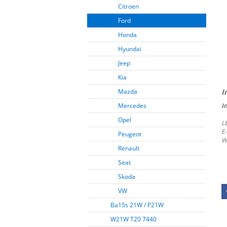
Citroen
Ford
Honda
Hyundai
Jeep
Kia
Mazda
I
Mercedes
Opel
L
E
Peugeot
W
Renault
Seat
Skoda
VW
Ba15s 21W / P21W
W21W T20 7440