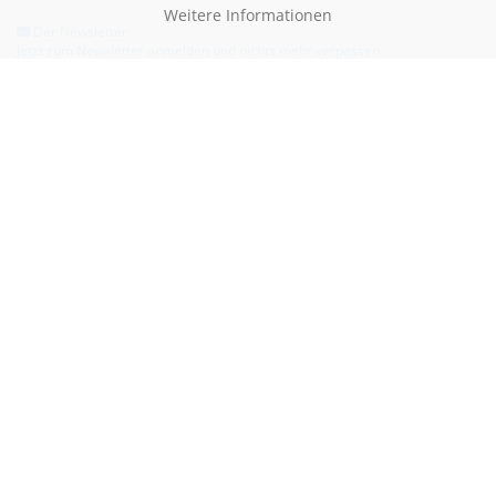
Weitere Informationen
Der Newsletter
Jetzt zum Newsletter anmelden und nichts mehr verpassen.
Hilfe & Kontakt
Email:
kontakt@blauertacho4u.de
Telefon:
+49 (0)21612478290
Kontaktformular
Bezahlen kannst du mit: