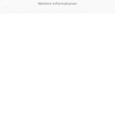
Weitere Informationen
Der Newsletter
Jetzt zum Newsletter anmelden und nichts mehr verpassen.
Hilfe & Kontakt
Email:
kontakt@blauertacho4u.de
Telefon:
+49 (0)21612478290
Kontaktformular
Bezahlen kannst du mit: