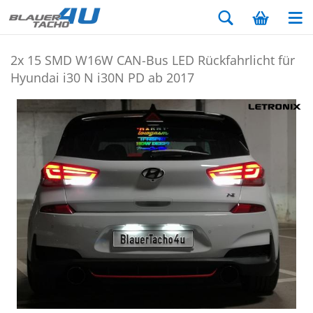
2x 15 SMD W16W CAN-​Bus LED Rück­fahr­licht für
Hyundai i30 N i30N PD ab 2017