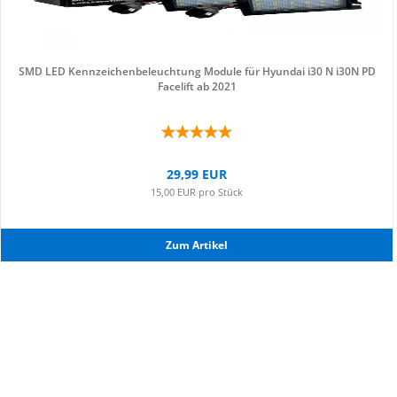
SMD LED Kenn­zei­chen­be­leuch­tung Mo­du­le für Hyundai i30 N i30N PD
Face­lift ab 2021
29,99 EUR
15,00 EUR pro Stück
Zum Ar­ti­kel