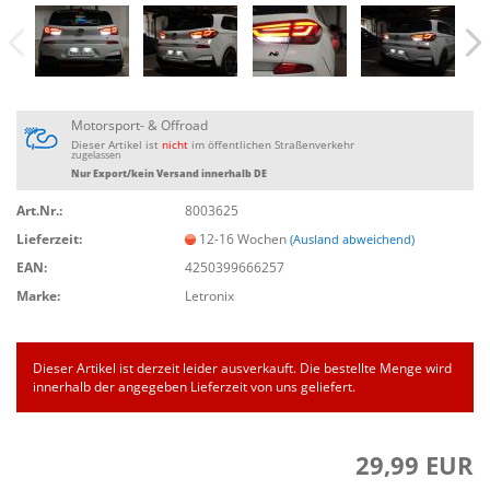
Motorsport- & Offroad
Dieser Artikel ist
nicht
im öffentlichen Straßenverkehr
zugelassen
Nur Export/kein Versand innerhalb DE
Art.Nr.:
8003625
Lieferzeit:
12-16 Wochen
(Ausland abweichend)
EAN:
4250399666257
Marke:
Letronix
Dieser Artikel ist derzeit leider ausverkauft. Die bestellte Menge wird
innerhalb der angegeben Lieferzeit von uns geliefert.
29,99 EUR