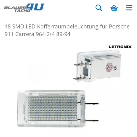
18 SMD LED Kof­fer­raum­be­leuch­tung für Por­sche
911 Car­re­ra 964 2/4 89-94