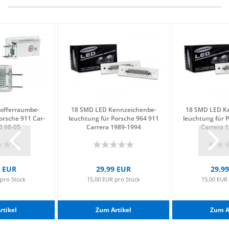
f­fer­raum­be­
18 SMD LED Kenn­zei­chen­be­
18 SMD LED Ken
or­sche 911 Car­
leuch­tung für Por­sche 964 911
leuch­tung für 
96 98-05
Car­re­ra 1989-​1994
Car­re­ra 
9 EUR
29,99 EUR
29,9
 pro Stück
15,00 EUR pro Stück
15,00 EUR
­ti­kel
Zum Ar­ti­kel
Zum Ar