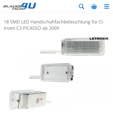
18 SMD LED Hand­schuh­fach­be­leuch­tung für Ci­
tro­en C3 PI­CAS­SO ab 2009